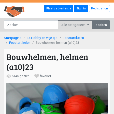
Plaats advertentie
Sign in
Registration
Alle categorieën
Zoeken
Startpagina
14 Hobby en vrije tijd
Feestartikelen
Feestartikelen
Bouwhelmen, helmen (a10)23
Bouwhelmen, helmen
(a10)23
5145 gezien
favoriet