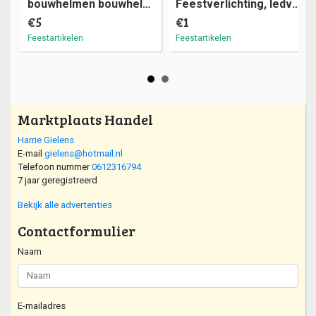
bouwhelmen bouwhelm (a18)1
Feestverlichting, ledverlichting, 1 euro per meter (a14)35
€5
€1
Feestartikelen
Feestartikelen
Marktplaats Handel
Harrie Gielens
E-mail
gielens@hotmail.nl
Telefoon nummer
0612316794
7 jaar geregistreerd
Bekijk alle advertenties
Contactformulier
Naam
E-mailadres