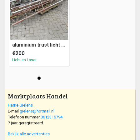
aluminium trust licht geluid steiger statief (A12)11
€200
Licht en Laser
Marktplaats Handel
Harrie Gielens
E-mail
gielens@hotmail.nl
Telefoon nummer
0612316794
7 jaar geregistreerd
Bekijk alle advertenties