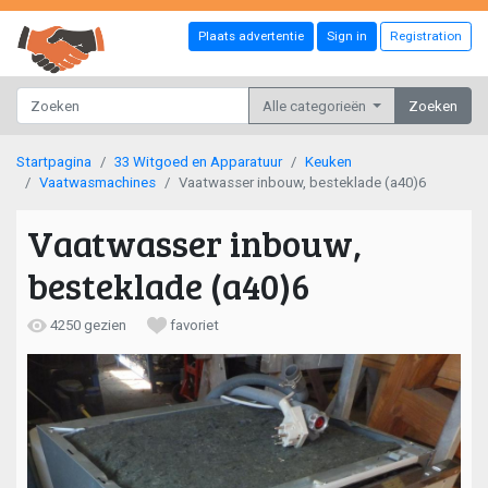
Plaats advertentie
Sign in
Registration
Alle categorieën
Zoeken
Startpagina
33 Witgoed en Apparatuur
Keuken
Vaatwasmachines
Vaatwasser inbouw, besteklade (a40)6
Vaatwasser inbouw,
besteklade (a40)6
4250 gezien
favoriet