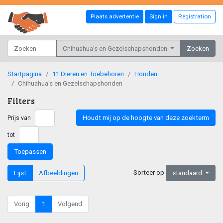
Plaats advertentie
Sign in
Registration
Chihuahua's en Gezelschapshonden
Zoeken
Startpagina
11 Dieren en Toebehoren
Honden
Chihuahua's en Gezelschapshonden
Filters
Houdt mij op de hoogte van deze zoekterm
Prijs van
tot
Toepassen
Sorteer op
Lijst
Afbeeldingen
standaard
Vorig
1
Volgend