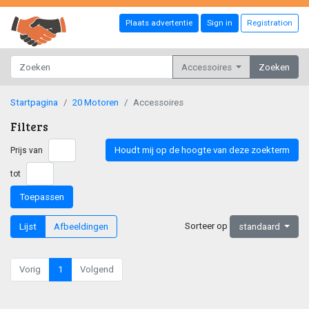
Plaats advertentie
Sign in
Registration
Accessoires
Zoeken
Startpagina
20 Motoren
Accessoires
Filters
Houdt mij op de hoogte van deze zoekterm
Prijs van
tot
Toepassen
Sorteer op
Lijst
Afbeeldingen
standaard
Vorig
1
Volgend