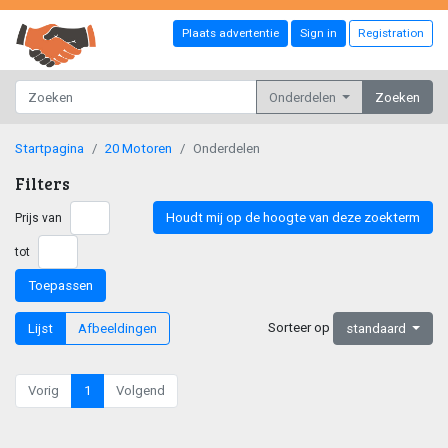
Plaats advertentie
Sign in
Registration
Onderdelen
Zoeken
Startpagina
20 Motoren
Onderdelen
Filters
Houdt mij op de hoogte van deze zoekterm
Prijs van
tot
Toepassen
Sorteer op
Lijst
Afbeeldingen
standaard
Vorig
1
Volgend