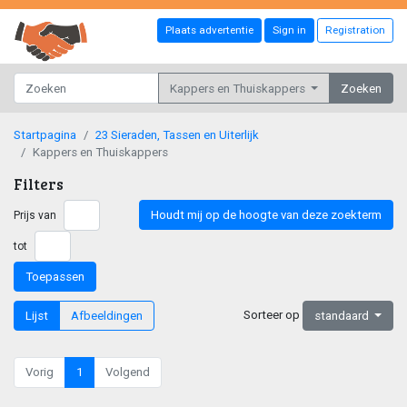
Plaats advertentie
Sign in
Registration
Kappers en Thuiskappers
Zoeken
Startpagina
23 Sieraden, Tassen en Uiterlijk
Kappers en Thuiskappers
Filters
Houdt mij op de hoogte van deze zoekterm
Prijs van
tot
Toepassen
Sorteer op
Lijst
Afbeeldingen
standaard
Vorig
1
Volgend