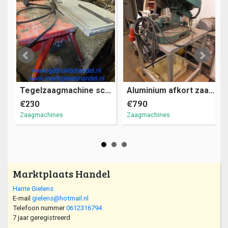
Tegelzaagmachine schuin verstelbaar 220V (a29)20
Aluminium afkort zaagmachine, verstekzaag (a9)14
€230
€790
Zaagmachines
Zaagmachines
Marktplaats Handel
Harrie Gielens
E-mail
gielens@hotmail.nl
Telefoon nummer
0612316794
7 jaar geregistreerd