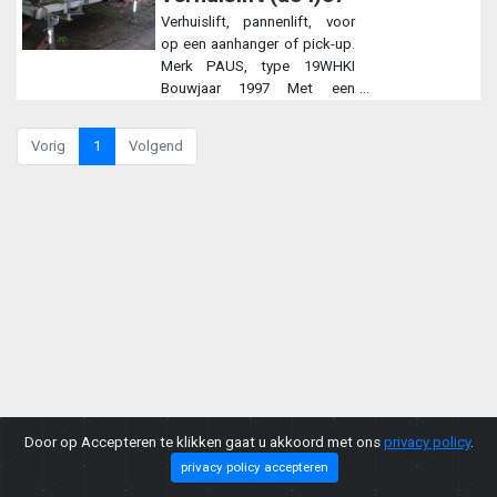
Verhuislift, pannenlift, voor
op een aanhanger of pick-up.
Merk PAUS, type 19WHKI
Bouwjaar 1997 Met een
elektrisch startende Honda
benzinemotor, excl. accu. Met
Vorig
1
Volgend
hydraulische pomp en
hydraulische lieren en
stempels Alles werkt op
hydrauliek, stempels
hoogteverstelling, 4 x
uitschuifladders en knikpunt.
4 stuks uitschuifbare
hydraulische stempels.
Uitschuifbaar ondereind
ladderlift Uitschuifbaar
stempel achtereind
Draaikrans met
vastzetinrichting De lift kan
Door op Accepteren te klikken gaat u akkoord met ons
privacy policy
.
getest worden. Afhaalprijs,
excl. btw.
privacy policy accepteren
Copyright © 2026 |
Privacy Policy