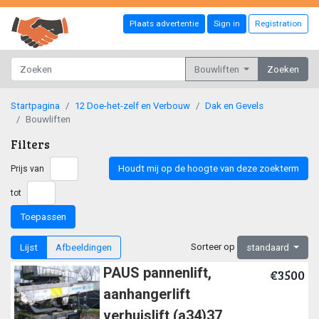
Plaats advertentie
Sign in
Registration
Bouwliften
Zoeken
Startpagina
12 Doe-het-zelf en Verbouw
Dak en Gevels
Bouwliften
Filters
Houdt mij op de hoogte van deze zoekterm
Prijs van
tot
Toepassen
Sorteer op
Lijst
Afbeeldingen
standaard
PAUS pannenlift,
€3500
aanhangerlift
verhuislift (a34)37