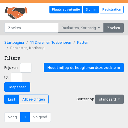
Plaats advertentie
Sign in
Registration
Raskatten, Kortharig
Zoeken
Startpagina
11 Dieren en Toebehoren
Katten
Raskatten, Kortharig
Filters
Houdt mij op de hoogte van deze zoekterm
Prijs van
tot
Toepassen
Sorteer op
Lijst
Afbeeldingen
standaard
Vorig
1
Volgend