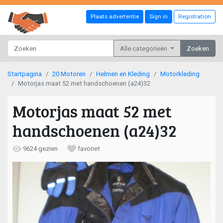
Plaats advertentie
Sign in
Registration
Alle categorieën
Zoeken
Startpagina
20 Motoren
Helmen en Kleding
Motorkleding
Motorjas maat 52 met handschoenen (a24)32
Motorjas maat 52 met
handschoenen (a24)32
9624 gezien
favoriet