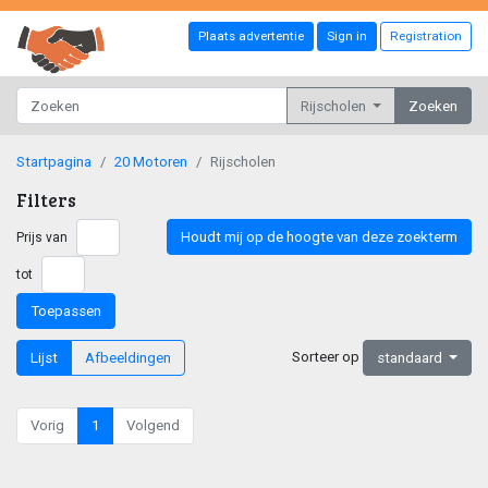
Plaats advertentie
Sign in
Registration
Rijscholen
Zoeken
Startpagina
20 Motoren
Rijscholen
Filters
Houdt mij op de hoogte van deze zoekterm
Prijs van
tot
Toepassen
Sorteer op
Lijst
Afbeeldingen
standaard
Vorig
1
Volgend