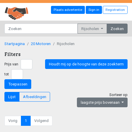
Plaats advertentie
Sign in
Registration
Rijscholen
Zoeken
Startpagina
20 Motoren
Rijscholen
Filters
Houdt mij op de hoogte van deze zoekterm
Prijs van
tot
Toepassen
Sorteer op
Lijst
Afbeeldingen
laagste prijs bovenaan
Vorig
1
Volgend