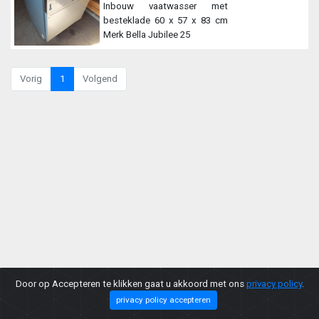
Inbouw vaatwasser met
besteklade 60 x 57 x 83 cm
Merk Bella Jubilee 25
Vorig
1
Volgend
Door op Accepteren te klikken gaat u akkoord met ons
privacy policy
.
privacy policy accepteren
Copyright © 2026 |
Privacy Policy