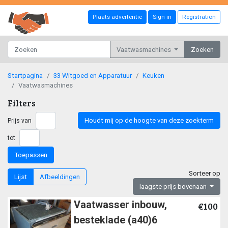
Plaats advertentie
Sign in
Registration
Vaatwasmachines
Zoeken
Startpagina
33 Witgoed en Apparatuur
Keuken
Vaatwasmachines
Filters
Houdt mij op de hoogte van deze zoekterm
Prijs van
tot
Toepassen
Sorteer op
Lijst
Afbeeldingen
laagste prijs bovenaan
Vaatwasser inbouw,
€100
besteklade (a40)6